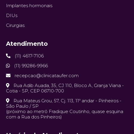
Implantes hormonais
DIUs
Cirurgias
Atendimento
(11) 4617-7106
(11) 99286-9966
recepcao@clinicataufer.com
Rua Adib Auada, 35, CJ 110, Bloco A, Granja Viana -
Cotia - SP, CEP 06710-700
Rua Mateus Grou, 57, Cj. 113, 11º andar - Pinheiros -
São Paulo / SP
(próximo ao metrô Fradique Coutinho, quase esquina
com a Rua dos Pinheiros)