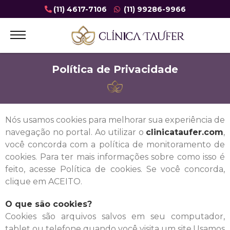
Dra. Letícia Taufer | Medicina Personalizada para
(11) 4617-7106
(11) 99286-9966
cada Mulher
Política de Privacidade
Nós usamos cookies para melhorar sua experiência de
navegação no portal. Ao utilizar o
clinicataufer
.com
,
você concorda com a política de monitoramento de
cookies. Para ter mais informações sobre como isso é
feito, acesse Política de cookies. Se você concorda,
clique em ACEITO.
O que são cookies?
Cookies são arquivos salvos em seu computador,
tablet ou telefone quando você visita um site.Usamos